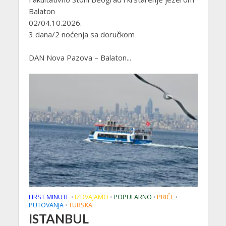
Balaton
02/04.10.2026.
3 dana/2 noćenja sa doručkom
DAN Nova Pazova – Balaton...
FIRST MINUTE
IZDVAJAMO
POPULARNO
PRIČE
•
•
•
•
PUTOVANJA
TURSKA
•
ISTANBUL