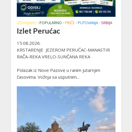
IZDVAJAMO
POPULARNO
PRIČE
PUTOVANJA
SRBIJA
•
•
•
•
Izlet Perućac
15.08.2026.
KRSTARENJE JEZEROM PERUĆAC-MANASTIR
RAČA-REKA VRELO-SUNČANA REKA
Polazak iz Nove Pazove u ranim jutarnjim
časovima. Vožnja sa usputnim...