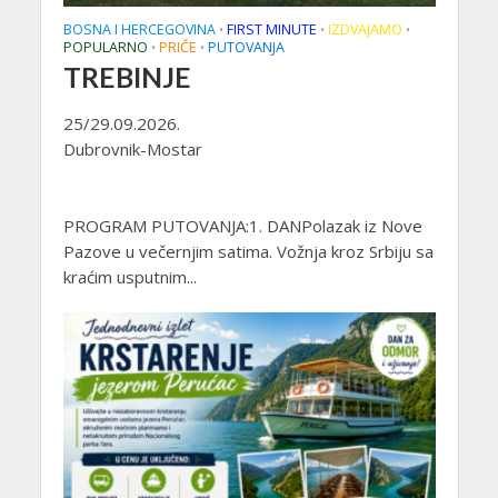
BOSNA I HERCEGOVINA
FIRST MINUTE
IZDVAJAMO
•
•
•
POPULARNO
PRIČE
PUTOVANJA
•
•
TREBINJE
25/29.09.2026.
Dubrovnik-Mostar
PROGRAM PUTOVANJA:1. DANPolazak iz Nove
Pazove u večernjim satima. Vožnja kroz Srbiju sa
kraćim usputnim...