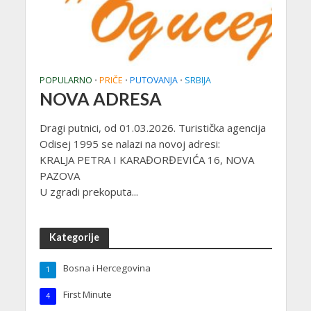
POPULARNO
PRIČE
PUTOVANJA
SRBIJA
•
•
•
NOVA ADRESA
Dragi putnici, od 01.03.2026. Turistička agencija
Odisej 1995 se nalazi na novoj adresi:
KRALJA PETRA I KARAĐORĐEVIĆA 16, NOVA
PAZOVA
U zgradi prekoputa...
Kategorije
Bosna i Hercegovina
1
First Minute
4