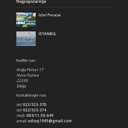
Najpopularnije
Izlet Perućac
ISTANBUL
Nađite nas:
Kralja Petra I 17
Nova Pazova
22330
Srbija
Kontaktirajte nas:
tel:
022/323-370
tel:
022/323-374
mob:
063/11-50-649
email:
odisej1995@gmail.com