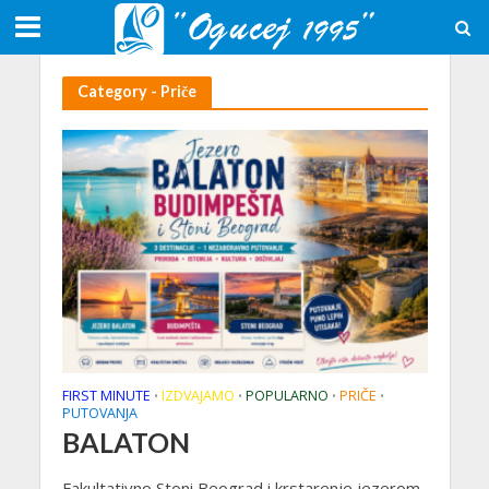
Category - Priče
FIRST MINUTE
IZDVAJAMO
POPULARNO
PRIČE
•
•
•
•
PUTOVANJA
BALATON
Fakultativno Stoni Beograd i krstarenje jezerom