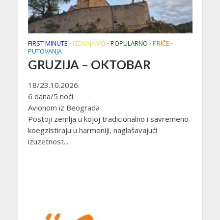
FIRST MINUTE
IZDVAJAMO
POPULARNO
PRIČE
•
•
•
•
PUTOVANJA
GRUZIJA – OKTOBAR
18/23.10.2026.
6 dana/5 noći
Avionom iz Beograda
Postoji zemlja u kojoj tradicionalno i savremeno
koegzistiraju u harmoniji, naglašavajući
izuzetnost...