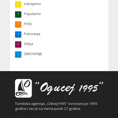
Izdvajamo
6
Popularno
7
Priče
7
Putovanja
7
Turska
1
Srbija
1
ZIMOVANJE
1
SRBIJA
1
Turisticka agencija ,,Odisej1995″ osnovana je 1995
godine i vec je sa Vama punih 27 godine.