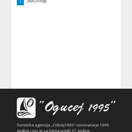
ZIMOVANJE
1
SRBIJA
1
Turisticka agencija ,,Odisej1995″ osnovana je 1995
godine i vec je sa Vama punih 27 godine.