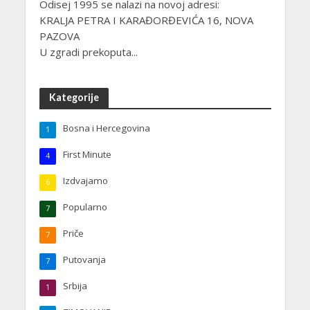
Odisej 1995 se nalazi na novoj adresi:
KRALJA PETRA I KARAĐORĐEVIĆA 16, NOVA
PAZOVA
U zgradi prekoputa...
Kategorije
Bosna i Hercegovina
1
First Minute
4
Izdvajamo
6
Popularno
7
Priče
7
Putovanja
7
Turska
1
Srbija
1